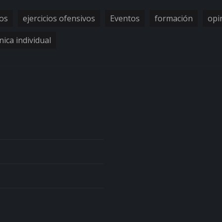
vos
ejercicios ofensivos
Eventos
formación
opi
nica individual