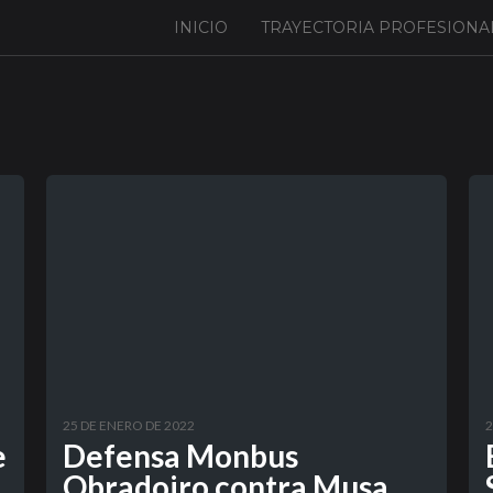
INICIO
TRAYECTORIA PROFESIONA
25 DE ENERO DE 2022
2
e
Defensa Monbus
Obradoiro contra Musa