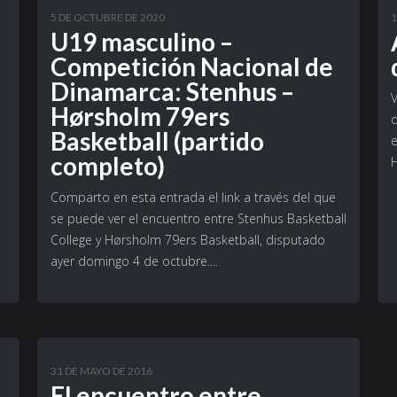
5 DE OCTUBRE DE 2020
1
U19 masculino –
Competición Nacional de
Dinamarca: Stenhus –
Hørsholm 79ers
d
Basketball (partido
e
completo)
Comparto en esta entrada el link a través del que
se puede ver el encuentro entre Stenhus Basketball
College y Hørsholm 79ers Basketball, disputado
ayer domingo 4 de octubre....
31 DE MAYO DE 2016
El encuentro entre