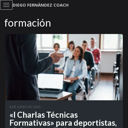
DIEGO FERNÁNDEZ COACH
Toggle
navigation
formación
6 DE JUNIO DE 2025
«I Charlas Técnicas
Formativas» para deportistas,