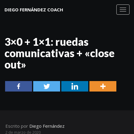
DIEGO FERNÁNDEZ COACH
Toggl
navig
3×0 + 1×1: ruedas
comunicativas + «close
out»
Escrito por
Diego Fernández
2 de marzo de 2020