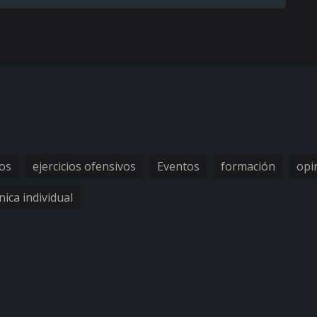
vos
ejercicios ofensivos
Eventos
formación
opi
nica individual